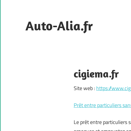
Skip
to
content
Auto-Alia.fr
L'excellence
industrielle
à
votre
cigiema.fr
service.
Site web :
https://www.cig
Prêt entre particuliers san
Le prêt entre particuliers 